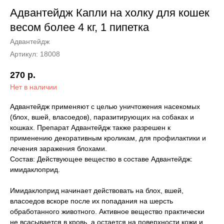
Адвантейдж Капли на холку для кошек
весом более 4 кг, 1 пипетка
Адвантейдж
Артикул:
18008
270
р.
Нет в наличии
Адвантейдж применяют с целью уничтожения насекомых
(блох, вшей, власоедов), паразитирующих на собаках и
кошках. Препарат Адвантейдж также разрешен к
применению декоративным кроликам, для профилактики и
лечения заражения блохами.
Состав: Действующее вещество в составе Адвантейдж:
имидаклоприд.
Имидаклоприд начинает действовать на блох, вшей,
власоедов вскоре после их попадания на шерсть
обработанного животного. Активное вещество практически
не всасывается в кровь, а остается на поверхности кожи и