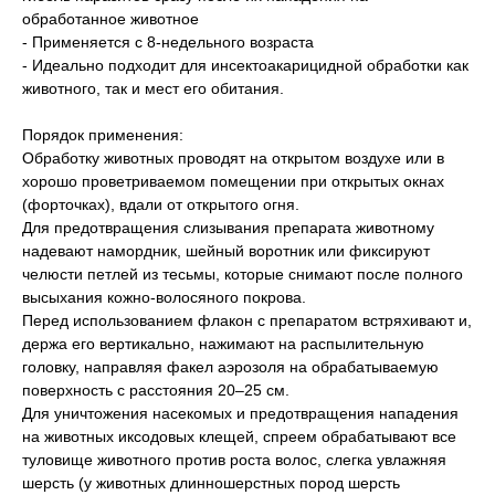
обработанное животное
- Применяется с 8-недельного возраста
- Идеально подходит для инсектоакарицидной обработки как
животного, так и мест его обитания.
Порядок применения:
Обработку животных проводят на открытом воздухе или в
хорошо проветриваемом помещении при открытых окнах
(форточках), вдали от открытого огня.
Для предотвращения слизывания препарата животному
надевают намордник, шейный воротник или фиксируют
челюсти петлей из тесьмы, которые снимают после полного
высыхания кожно-волосяного покрова.
Перед использованием флакон с препаратом встряхивают и,
держа его вертикально, нажимают на распылительную
головку, направляя факел аэрозоля на обрабатываемую
поверхность с расстояния 20–25 см.
Для уничтожения насекомых и предотвращения нападения
на животных иксодовых клещей, спреем обрабатывают все
туловище животного против роста волос, слегка увлажняя
шерсть (у животных длинношерстных пород шерсть