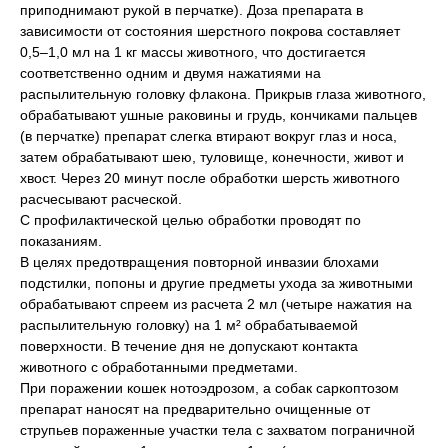
приподнимают рукой в перчатке). Доза препарата в
зависимости от состояния шерстного покрова составляет
0,5–1,0 мл на 1 кг массы животного, что достигается
соответственно одним и двумя нажатиями на
распылительную головку флакона. Прикрыв глаза животного,
обрабатывают ушные раковины и грудь, кончиками пальцев
(в перчатке) препарат слегка втирают вокруг глаз и носа,
затем обрабатывают шею, туловище, конечности, живот и
хвост. Через 20 минут после обработки шерсть животного
расчесывают расческой.
С профилактической целью обработки проводят по
показаниям.
В целях предотвращения повторной инвазии блохами
подстилки, попоны и другие предметы ухода за животными
обрабатывают спреем из расчета 2 мл (четыре нажатия на
распылительную головку) на 1 м² обрабатываемой
поверхности. В течение дня не допускают контакта
животного с обработанными предметами.
При поражении кошек нотоэдрозом, а собак саркоптозом
препарат наносят на предварительно очищенные от
струпьев пораженные участки тела с захватом пограничной