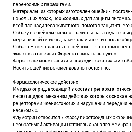
переносимых паразитами.
Материалы, из которых изготовлен ошейник, постоя
небольших дозах, необходимых для защиты питомца
всей площади тела животного, помогая защитить его 
Собаку в ошейнике можно гладить и наслаждаться игр
меры личной гигиены, такие как мытье рук после общ
Собака может плавать в ошейнике, т.к. его компонен
животного ошейник Форесто снимать не нужно.
Форесто не имеет запаха и подходит охотничьим соба
Носить ошейник рекомендовано постоянно.
Фармакологическое действие
Имидаклоприд, входящий в состав препарата, относи
инсектицидов, механизм действия которых основан 
рецепторами членистоногих и нарушении передачи 
насекомых.
Флуметрин относится к классу пиретроидных акарици
необратимой активации натриевых каналов мембран 
двигательных рефлексов, параличу и гибели членисто