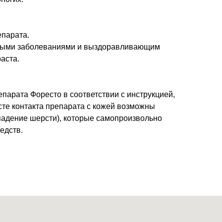
епарата.
ными заболеваниями и выздоравливающим
аста.
арата Форесто в соответствии с инструкцией,
есте контакта препарата с кожей возможны
падение шерсти), которые самопроизвольно
едств.