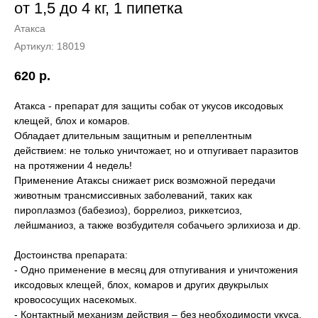
от 1,5 до 4 кг, 1 пипетка
Атакса
Артикул:
18019
620
р.
Атакса - препарат для защиты собак от укусов иксодовых
клещей, блох и комаров.
Обладает длительным защитным и репеллентным
действием: не только уничтожает, но и отпугивает паразитов
на протяжении 4 недель!
Применение Атаксы снижает риск возможной передачи
животным трансмиссивных заболеваний, таких как
пироплазмоз (бабезиоз), боррелиоз, риккетсиоз,
лейшманиоз, а также возбудителя собачьего эрлихиоза и др.
Достоинства препарата:
- Одно применение в месяц для отпугивания и уничтожения
иксодовых клещей, блох, комаров и других двукрылых
кровососущих насекомых.
- Контактный механизм действия – без необходимости укуса.