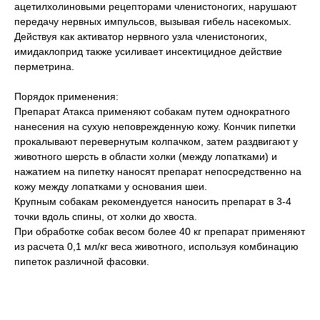
ацетилхолиновыми рецепторами членистоногих, нарушают
передачу нервных импульсов, вызывая гибель насекомых.
Действуя как активатор нервного узла членистоногих,
имидаклоприд также усиливает инсектицидное действие
перметрина.
Порядок применения:
Препарат Атакса применяют собакам путем однократного
нанесения на сухую неповрежденную кожу. Кончик пипетки
прокалывают перевернутым колпачком, затем раздвигают у
животного шерсть в области холки (между лопатками) и
нажатием на пипетку наносят препарат непосредственно на
кожу между лопатками у основания шеи.
Крупным собакам рекомендуется наносить препарат в 3-4
точки вдоль спины, от холки до хвоста.
При обработке собак весом более 40 кг препарат применяют
из расчета 0,1 мл/кг веса животного, используя комбинацию
пипеток различной фасовки.