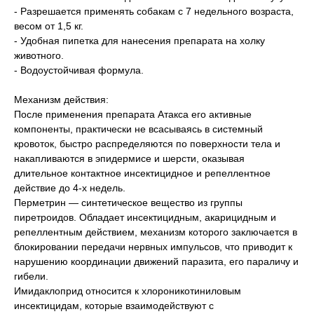
- Разрешается применять собакам с 7 недельного возраста,
весом от 1,5 кг.
- Удобная пипетка для нанесения препарата на холку
животного.
- Водоустойчивая формула.
Механизм действия:
После применения препарата Атакса его активные
компоненты, практически не всасываясь в системный
кровоток, быстро распределяются по поверхности тела и
накапливаются в эпидермисе и шерсти, оказывая
длительное контактное инсектицидное и репеллентное
действие до 4-х недель.
Перметрин — синтетическое вещество из группы
пиретроидов. Обладает инсектицидным, акарицидным и
репеллентным действием, механизм которого заключается в
блокировании передачи нервных импульсов, что приводит к
нарушению координации движений паразита, его параличу и
гибели.
Имидаклоприд относится к хлороникотиниловым
инсектицидам, которые взаимодействуют с