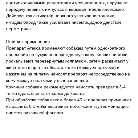
ацетилхолиновыми рецепторами членистоногих, нарушают
передачу нервных импульсов, вызывая гибель насекомых.
Действуя как активатор нервного узла членистоногих,
имидаклоприд также усиливает инсектицидное действие
перметрина.
Порядок применения:
Препарат Атакса применяют собакам путем однократного
нанесения на сухую неповрежденную кожу. Кончик пипетки
прокалывают перевернутым колпачком, затем раздвигают у
животного шерсть в области холки (между лопатками) и
нажатием на пипетку наносят препарат непосредственно на
кожу между лопатками у основания шеи.
Крупным собакам рекомендуется наносить препарат в 3-4
точки вдоль спины, от холки до хвоста.
При обработке собак весом более 40 кг препарат применяют
из расчета 0,1 мл/кг веса животного, используя комбинацию
пипеток различной фасовки.