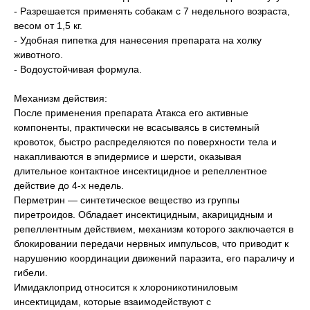
- Разрешается применять собакам с 7 недельного возраста,
весом от 1,5 кг.
- Удобная пипетка для нанесения препарата на холку
животного.
- Водоустойчивая формула.
Механизм действия:
После применения препарата Атакса его активные
компоненты, практически не всасываясь в системный
кровоток, быстро распределяются по поверхности тела и
накапливаются в эпидермисе и шерсти, оказывая
длительное контактное инсектицидное и репеллентное
действие до 4-х недель.
Перметрин — синтетическое вещество из группы
пиретроидов. Обладает инсектицидным, акарицидным и
репеллентным действием, механизм которого заключается в
блокировании передачи нервных импульсов, что приводит к
нарушению координации движений паразита, его параличу и
гибели.
Имидаклоприд относится к хлороникотиниловым
инсектицидам, которые взаимодействуют с