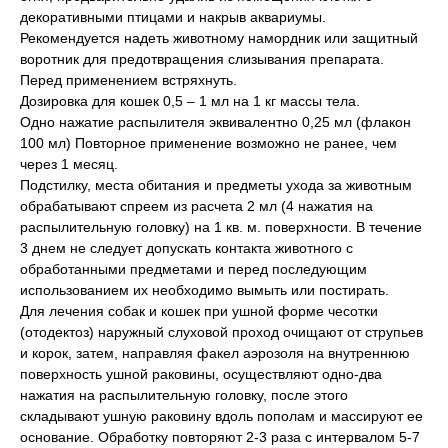
декоративными птицами и накрыв аквариумы.
Рекомендуется надеть животному намордник или защитный
воротник для предотвращения слизывания препарата.
Перед применением встряхнуть.
Дозировка для кошек 0,5 – 1 мл на 1 кг массы тела.
Одно нажатие распылителя эквивалентно 0,25 мл (флакон
100 мл) Повторное применение возможно не ранее, чем
через 1 месяц.
Подстилку, места обитания и предметы ухода за животным
обрабатывают спреем из расчета 2 мл (4 нажатия на
распылительную головку) на 1 кв. м. поверхности. В течение
3 днем не следует допускать контакта животного с
обработанными предметами и перед последующим
использованием их необходимо вымыть или постирать.
Для лечения собак и кошек при ушной форме чесотки
(отодектоз) наружный слуховой проход очищают от струпьев
и корок, затем, направляя факел аэрозоля на внутреннюю
поверхность ушной раковины, осуществляют одно-два
нажатия на распылительную головку, после этого
складывают ушную раковину вдоль пополам и массируют ее
основание. Обработку повторяют 2-3 раза с интервалом 5-7