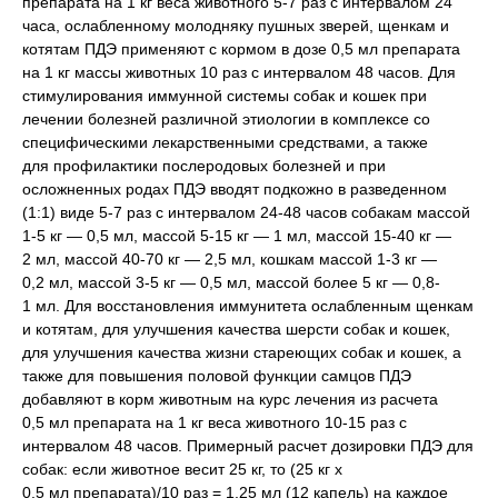
препарата на 1 кг веса животного 5-7 раз с интервалом 24
часа, ослабленному молодняку пушных зверей, щенкам и
котятам ПДЭ применяют с кормом в дозе 0,5 мл препарата
на 1 кг массы животных 10 раз с интервалом 48 часов. Для
стимулирования иммунной системы собак и кошек при
лечении болезней различной этиологии в комплексе со
специфическими лекарственными средствами, а также
для профилактики послеродовых болезней и при
осложненных родах ПДЭ вводят подкожно в разведенном
(1:1) виде 5-7 раз с интервалом 24-48 часов собакам массой
1-5 кг — 0,5 мл, массой 5-15 кг — 1 мл, массой 15-40 кг —
2 мл, массой 40-70 кг — 2,5 мл, кошкам массой 1-3 кг —
0,2 мл, массой 3-5 кг — 0,5 мл, массой более 5 кг — 0,8-
1 мл. Для восстановления иммунитета ослабленным щенкам
и котятам, для улучшения качества шерсти собак и кошек,
для улучшения качества жизни стареющих собак и кошек, а
также для повышения половой функции самцов ПДЭ
добавляют в корм животным на курс лечения из расчета
0,5 мл препарата на 1 кг веса животного 10-15 раз с
интервалом 48 часов. Примерный расчет дозировки ПДЭ для
собак: если животное весит 25 кг, то (25 кг х
0,5 мл препарата)/10 раз = 1,25 мл (12 капель) на каждое