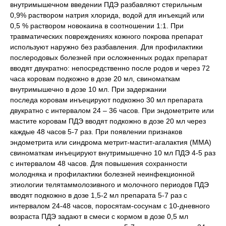
внутримышечном введении ПДЭ разбавляют стерильным
0,9% раствором натрия хлорида, водой для инъекций или
0,5 % раствором новокаина в соотношении 1:1. При
травматических повреждениях кожного покрова препарат
используют наружно без разбавления. Для профилактики
послеродовых болезней при осложненных родах препарат
вводят двукратно: непосредственно после родов и через 72
часа коровам подкожно в дозе 20 мл, свиноматкам
внутримышечно в дозе 10 мл. При задержании
последа коровам инъецируют подкожно 30 мл препарата
двукратно с интервалом 24 – 36 часов. При эндометрите или
мастите коровам ПДЭ вводят подкожно в дозе 20 мл через
каждые 48 часов 5-7 раз. При появлении признаков
эндометрита или синдрома метрит-мастит-агалактия (ММА)
свиноматкам инъецируют внутримышечно 10 мл ПДЭ 4-5 раз
с интервалом 48 часов. Для повышения сохранности
молодняка и профилактики болезней неинфекционной
этиологии телятаммолозивного и молочного периодов ПДЭ
вводят подкожно в дозе 1,5-2 мл препарата 5-7 раз с
интервалом 24-48 часов, поросятам-сосунам с 10-дневного
возраста ПДЭ задают в смеси с кормом в дозе 0,5 мл