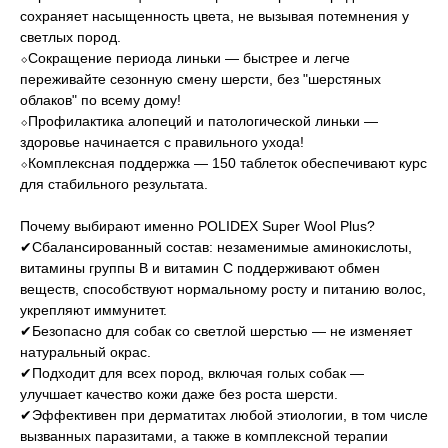
сохраняет насыщенность цвета, не вызывая потемнения у
светлых пород.
⬦Сокращение периода линьки — быстрее и легче
переживайте сезонную смену шерсти, без "шерстяных
облаков" по всему дому!
⬦Профилактика алопеций и патологической линьки —
здоровье начинается с правильного ухода!
⬦Комплексная поддержка — 150 таблеток обеспечивают курс
для стабильного результата.
Почему выбирают именно POLIDEX Super Wool Plus?
✔Сбалансированный состав: незаменимые аминокислоты,
витамины группы B и витамин C поддерживают обмен
веществ, способствуют нормальному росту и питанию волос,
укрепляют иммунитет.
✔Безопасно для собак со светлой шерстью — не изменяет
натуральный окрас.
✔Подходит для всех пород, включая голых собак —
улучшает качество кожи даже без роста шерсти.
✔Эффективен при дерматитах любой этиологии, в том числе
вызванных паразитами, а также в комплексной терапии