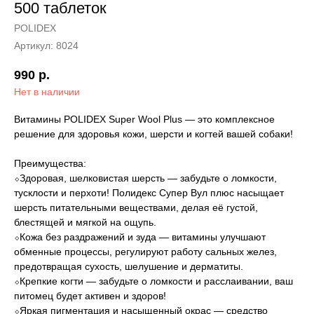
500 таблеток
POLIDEX
Артикул:
8024
990
р.
Нет в наличии
Витамины POLIDEX Super Wool Plus — это комплексное
решение для здоровья кожи, шерсти и когтей вашей собаки!
Преимущества:
⬦Здоровая, шелковистая шерсть — забудьте о ломкости,
тусклости и перхоти! Полидекс Супер Вул плюс насыщает
шерсть питательными веществами, делая её густой,
блестящей и мягкой на ощупь.
⬦Кожа без раздражений и зуда — витамины улучшают
обменные процессы, регулируют работу сальных желез,
предотвращая сухость, шелушение и дерматиты.
⬦Крепкие когти — забудьте о ломкости и расслаивании, ваш
питомец будет активен и здоров!
⬦Яркая пигментация и насыщенный окрас — средство