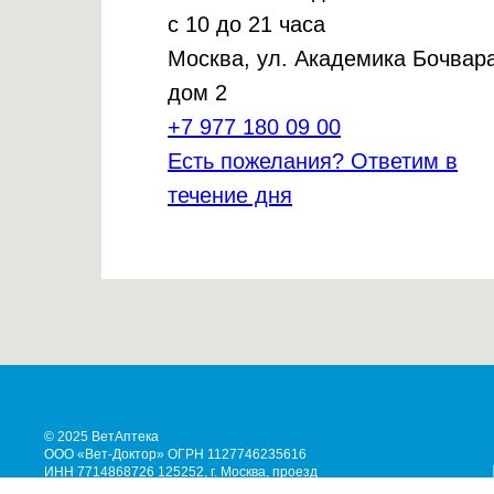
с 10 до 21 часа
Москва, ул. Академика Бочвара
дом 2
+7 977 180 09 00
Есть пожелания? Ответим в
течение дня
© 2025 ВетАптека
ООО «Вет-Доктор» ОГРН 1127746235616
ИНН 7714868726 125252, г. Москва, проезд
Берёзовой Рощи, д.4