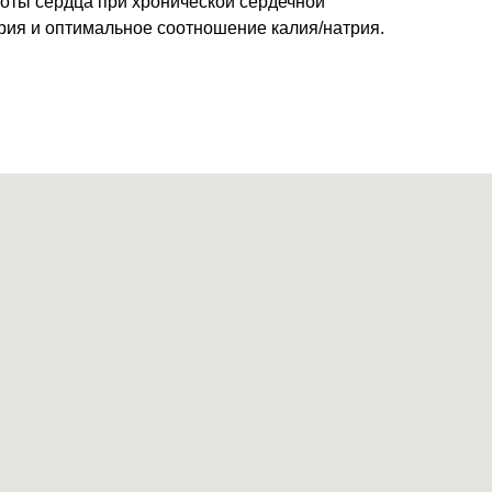
оты сердца при хронической сердечной
трия и оптимальное соотношение калия/натрия.