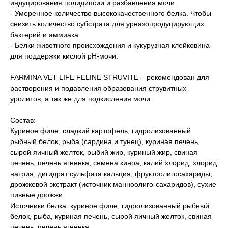
индуцирования полидипсии и разбавления мочи.
- Умеренное количество высококачественного белка. Чтобы
снизить количество субстрата для уреазопродуцирующих
бактерий и аммиака.
- Белки животного происхождения и кукурузная клейковина
для поддержки кислой рН-мочи.
FARMINA VET LIFE FELINE STRUVITE – рекомендован для
растворения и подавления образования струвитных
уролитов, а так же для подкисления мочи.
Состав:
Куриное филе, сладкий картофель, гидролизованный
рыбный белок, рыба (сардина и тунец), куриная печень,
сырой яичный желток, рыбий жир, куриный жир, свиная
печень, печень ягненка, семена киноа, калий хлорид, хлорид
натрия, дигидрат сульфата кальция, фруктоолигосахариды,
дрожжевой экстракт (источник манноолиго-сахаридов), сухие
пивные дрожжи.
Источники белка: куриное филе, гидролизованный рыбный
белок, рыба, куриная печень, сырой яичный желток, свиная
печень, печень ягненка.