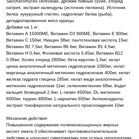
Saccharomyces cerevisiae, дрожжи пивные сухие, хлорид
натрия, экстракт календулы (источник лютеина). Источник
белка: кукурузный глютен, гидролизат белка (рыба),
дегидратированное мясо курицы.
Добавки на 1 кг:
Витамин А 15000МЕ, Витамин D3 900МЕ; Витамин Е 900мг,
Витамин С 150мг, Ниацин 38мг, пантотеновая кислота 15мг,
Витамин В2 7,5мг, Витамин В6 6мг, Витамин В1 4,5мг,
Витамин H 0,4мг, Фолиевая кислота 0,45мг, Витамин B12
0,06мг, Холин хлорид 2800мг, бета-каротин 1,5мг, хелат
цинка аналогичный метионин гидроксилазе 1060мг, хелат
марганца аналогичный метионин гидроксилазе 400мг, хелат
железа гидрата глицина 185мг, хелат меди аналогичный
метионин гидроксилазе 11мг, селенометионин 68мг, йодат
кальция безводный 2,4мг, L-лизин 4500мг, DL-метионин
6000мг, таурин 4800мг, L-карнитин 650мг. Антиоксиданты:
экстракт токоферолов натурального происхождения 10мг.
Механизм действия:
Повышенное содержание полиненасыщенных жирных
кислот омега-3 обеспечивает противовоспалительное
действие и улучшает симптоматику при острых гепатопатиях.