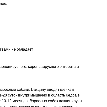
нее:
твами не обладает.
арвовирусного, коронавирусного энтерита и
взрослые собаки. Вакцину вводят щенкам
1-28 суток внутримышечно в область бедра в
е 10-12 месяцев. Взрослых собак вакцинируют
вных пород, включая щенков, вакцинируют в