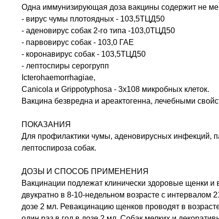
Одна иммунизирующая доза вакцины содержит не ме
- вирус чумы плотоядных - 103,5ТЦД50
- аденовирус собак 2-го типа -103,0ТЦД50
- парвовирус собак - 103,0 ГАЕ
- коронавирус собак - 103,5ТЦД50
- лептоспиры серогрупп
Icterohaemorrhagiae,
Canicola и Grippotyphosa - 3х108 микробных клеток.
Вакцина безвредна и ареактогенна, лечебными свойс
ПОКАЗАНИЯ
Для профилактики чумы, аденовирусных инфекций, п
лептоспироза собак.
ДОЗЫ И СПОСОБ ПРИМЕНЕНИЯ
Вакцинации подлежат клинически здоровые щенки и 
двукратно в 8-10-недельном возрасте с интервалом 2
дозе 2 мл. Ревакцинацию щенков проводят в возраст
один раз в год в дозе 2 мл. Собак мелких и декорати