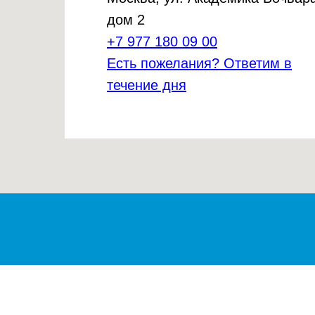
дом 2
+7 977 180 09 00
Есть пожелания? Ответим в
течение дня
© 2025 ВетАптека
ООО «Вет-Доктор» ОГРН 1127746235616
ИНН 7714868726 125252, г. Москва, проезд
Берёзовой Рощи, д.4