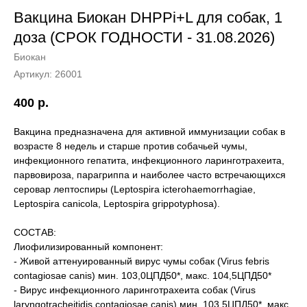
Вакцина Биокан DHPPi+L для собак, 1
доза (СРОК ГОДНОСТИ - 31.08.2026)
Биокан
Артикул:
26001
400
р.
Вакцина предназначена для активной иммунизации собак в
возрасте 8 недель и старше против собачьей чумы,
инфекционного гепатита, инфекционного ларинготрахеита,
парвовироза, парагриппа и наиболее часто встречающихся
серовар лептоспиры (Leptospira icterohaemorrhagiae,
Leptospira canicola, Leptospira grippotyphosa).
СОСТАВ:
Лиофилизированный компонент:
- Живой аттенуированный вирус чумы собак (Virus febris
contagiosae canis) мин. 103,0ЦПД50*, макс. 104,5ЦПД50*
- Вирус инфекционного ларинготрахеита собак (Virus
laryngotracheitidis contagiosae canis) мин. 103,5ЦПД50*, макс.