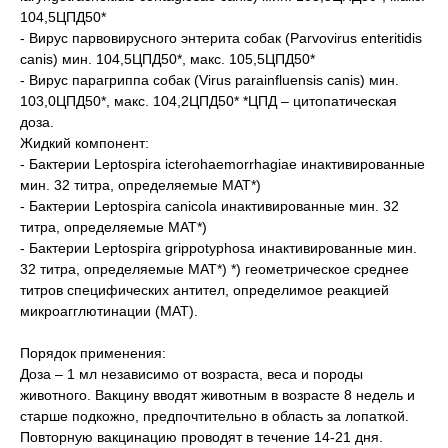
104,5ЦПД50*
- Вирус парвовирусного энтерита собак (Parvovirus enteritidis
canis) мин. 104,5ЦПД50*, макс. 105,5ЦПД50*
- Вирус парагриппа собак (Virus parainfluensis canis) мин.
103,0ЦПД50*, макс. 104,2ЦПД50* *ЦПД – цитопатическая
доза.
Жидкий компонент:
- Бактерии Leptospira icterohaemorrhagiae инактивированные
мин. 32 титра, определяемые МАТ*)
- Бактерии Leptospira canicola инактивированные мин. 32
титра, определяемые МАТ*)
- Бактерии Leptospira grippotyphosa инактивированные мин.
32 титра, определяемые МАТ*) *) геометрическое среднее
титров специфических антител, определимое реакцией
микроагглютинации (МАТ).
Порядок применения:
Доза – 1 мл независимо от возраста, веса и породы
животного. Вакцину вводят животным в возрасте 8 недель и
старше подкожно, предпочтительно в область за лопаткой.
Повторную вакцинацию проводят в течение 14-21 дня.