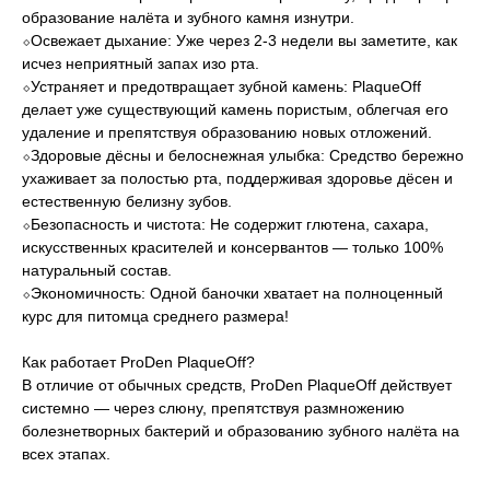
образование налёта и зубного камня изнутри.
⬦Освежает дыхание: Уже через 2-3 недели вы заметите, как
исчез неприятный запах изо рта.
⬦Устраняет и предотвращает зубной камень: PlaqueOff
делает уже существующий камень пористым, облегчая его
удаление и препятствуя образованию новых отложений.
⬦Здоровые дёсны и белоснежная улыбка: Средство бережно
ухаживает за полостью рта, поддерживая здоровье дёсен и
естественную белизну зубов.
⬦Безопасность и чистота: Не содержит глютена, сахара,
искусственных красителей и консервантов — только 100%
натуральный состав.
⬦Экономичность: Одной баночки хватает на полноценный
курс для питомца среднего размера!
Как работает ProDen PlaqueOff?
В отличие от обычных средств, ProDen PlaqueOff действует
системно — через слюну, препятствуя размножению
болезнетворных бактерий и образованию зубного налёта на
всех этапах.