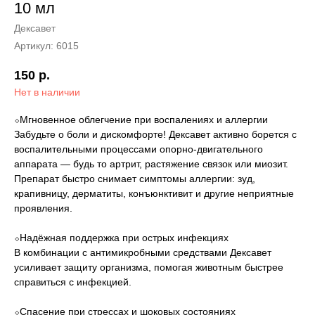
10 мл
Дексавет
Артикул:
6015
150
р.
Нет в наличии
⬦Мгновенное облегчение при воспалениях и аллергии
Забудьте о боли и дискомфорте! Дексавет активно борется с
воспалительными процессами опорно-двигательного
аппарата — будь то артрит, растяжение связок или миозит.
Препарат быстро снимает симптомы аллергии: зуд,
крапивницу, дерматиты, конъюнктивит и другие неприятные
проявления.
⬦Надёжная поддержка при острых инфекциях
В комбинации с антимикробными средствами Дексавет
усиливает защиту организма, помогая животным быстрее
справиться с инфекцией.
⬦Спасение при стрессах и шоковых состояниях