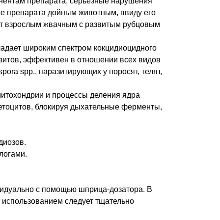
онентам препарата, серьезные нарушения
ие препарата дойным животным, ввиду его
ат взрослым жвачным с развитым рубцовым
ладает широким спектром кокцидиоцидного
азитов, эффективен в отношении всех видов
ospora spp., паразитирующих у поросят, телят,
итохондрии и процессы деления ядра
етоцитов, блокируя дыхательные ферменты,
диозов.
логами.
идуально с помощью шприца-дозатора. В
д использованием следует тщательно