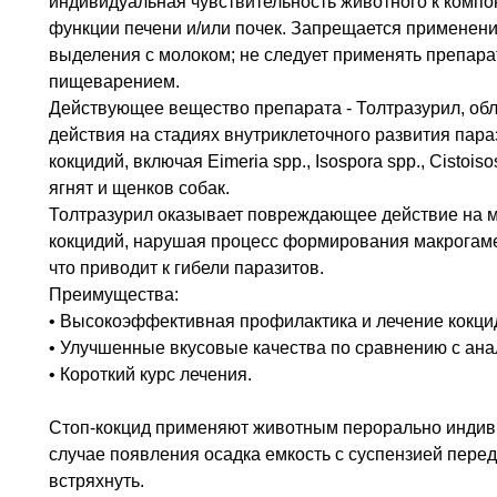
индивидуальная чувствительность животного к комп
функции печени и/или почек. Запрещается применен
выделения с молоком; не следует применять препар
пищеварением.
Действующее вещество препарата - Толтразурил, об
действия на стадиях внутриклеточного развития пар
кокцидий, включая Eimeria spp., Isospora spp., Cistois
ягнят и щенков собак.
Толтразурил оказывает повреждающее действие на м
кокцидий, нарушая процесс формирования макрогам
что приводит к гибели паразитов.
Преимущества:
• Высокоэффективная профилактика и лечение кокци
• Улучшенные вкусовые качества по сравнению с ана
• Короткий курс лечения.
Стоп-кокцид применяют животным перорально индив
случае появления осадка емкость с суспензией пере
встряхнуть.