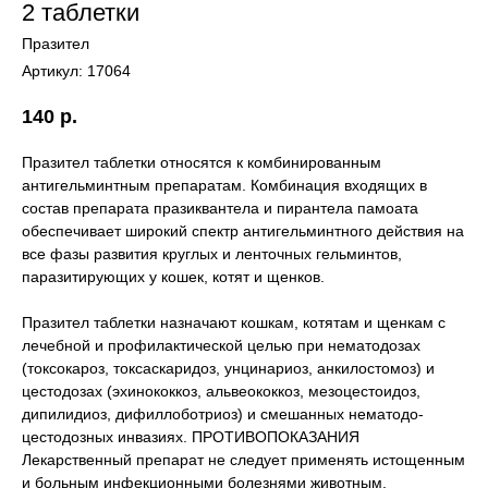
2 таблетки
Празител
Артикул:
17064
140
р.
Празител таблетки относятся к комбинированным
антигельминтным препаратам. Комбинация входящих в
состав препарата празиквантела и пирантела памоата
обеспечивает широкий спектр антигельминтного действия на
все фазы развития круглых и ленточных гельминтов,
паразитирующих у кошек, котят и щенков.
Празител таблетки назначают кошкам, котятам и щенкам с
лечебной и профилактической целью при нематодозах
(токсокароз, токсаскаридоз, унцинариоз, анкилостомоз) и
цестодозах (эхинококкоз, альвеококкоз, мезоцестоидоз,
дипилидиоз, дифиллоботриоз) и смешанных нематодо-
цестодозных инвазиях. ПРОТИВОПОКАЗАНИЯ
Лекарственный препарат не следует применять истощенным
и больным инфекционными болезнями животным,