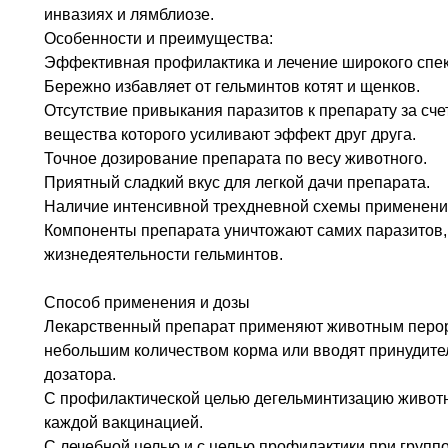
инвазиях и лямблиозе.
Особенности и преимущества:
Эффективная профилактика и лечение широкого спек
Бережно избавляет от гельминтов котят и щенков.
Отсутствие привыкания паразитов к препарату за сч
вещества которого усиливают эффект друг друга.
Точное дозирование препарата по весу животного.
Приятный сладкий вкус для легкой дачи препарата.
Наличие интенсивной трехдневной схемы применения
Компоненты препарата уничтожают самих паразитов, 
жизнедеятельности гельминтов.
Способ применения и дозы
Лекарственный препарат применяют животным перор
небольшим количеством корма или вводят принудите
дозатора.
С профилактической целью дегельминтизацию животны
каждой вакцинацией.
С лечебной целью и с целью профилактики при групп