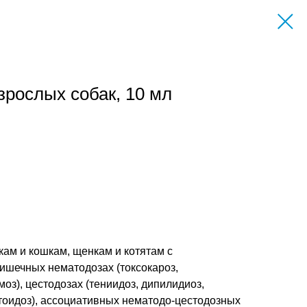
рослых собак, 10 мл
ам и кошкам, щенкам и котятам с
ишечных нематодозах (токсокароз,
оз), цестодозах (тениидоз, дипилидиоз,
стоидоз), ассоциативных нематодо-цестодозных