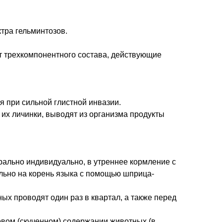
тра гельминтозов.
ет трехкомпонентного состава, действующие
 при сильной глистной инвазии.
их личинки, выводят из организма продукты
ально индивидуально, в утреннее кормление с
льно на корень языка с помощью шприца-
х проводят один раз в квартал, а также перед
овом (скученном) содержании животных (в