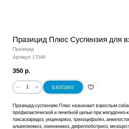
Празицид Плюс Суспензия для вз
Празицид
Артикул:
17048
350
р.
В КОРЗИНУ
Празицид-суспензию Плюс назначают взрослым собак
профилактической и лечебной целью при желудочно-к
токсаскаридоз, унцинариоз, трихоцефалез, анкилостом
альвеококкоз, эхинококкоз, дифиллоботриоз, мезоце