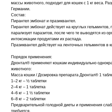
массы животного, подходит для кошек с 1 кг веса. Р
Германии.
Состав:
Пирантел эмбонат и празиквантел.
Пирантел эмбонат действует на круглых гельминтов,
парализует паразитов, после чего те выводятся из ор
интоксикации продуктами их распада.
Празиквантел действует на ленточных гельминтов в к
Порядок применения:
Дронтал® применяют кошкам индивидуально однократн
животного:
Macca кошки / Дозировка препарата Дронтал® 1 таблет
1–2 кг – ½ таблетки
2–4 кг – 1 таблетка
4–6 кг – 1 ½ таблетки
6–8 кг – 2 таблетки
Предварительной голодной диеты и применения слаб
требуется.