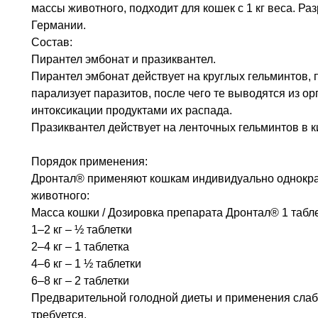
массы животного, подходит для кошек с 1 кг веса. Р
Германии.
Состав:
Пирантел эмбонат и празиквантел.
Пирантел эмбонат действует на круглых гельминтов,
парализует паразитов, после чего те выводятся из ор
интоксикации продуктами их распада.
Празиквантел действует на ленточных гельминтов в к
Порядок применения:
Дронтал® применяют кошкам индивидуально однократн
животного:
Macca кошки / Дозировка препарата Дронтал® 1 таблет
1–2 кг – ½ таблетки
2–4 кг – 1 таблетка
4–6 кг – 1 ½ таблетки
6–8 кг – 2 таблетки
Предварительной голодной диеты и применения слаб
требуется.