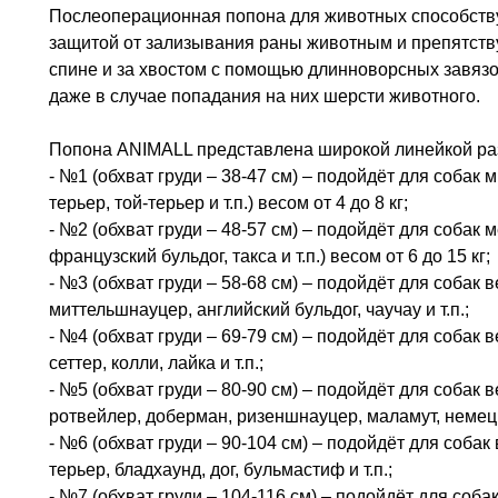
Послеоперационная попона для животных способству
защитой от зализывания раны животным и препятству
спине и за хвостом с помощью длинноворсных завяз
даже в случае попадания на них шерсти животного.
Попона ANIMALL представлена широкой линейкой раз
- №1 (обхват груди – 38-47 см) – подойдёт для собак
терьер, той-терьер и т.п.) весом от 4 до 8 кг;
- №2 (обхват груди – 48-57 см) – подойдёт для собак 
французский бульдог, такса и т.п.) весом от 6 до 15 кг;
- №3 (обхват груди – 58-68 см) – подойдёт для собак в
миттельшнауцер, английский бульдог, чаучау и т.п.;
- №4 (обхват груди – 69-79 см) – подойдёт для собак в
сеттер, колли, лайка и т.п.;
- №5 (обхват груди – 80-90 см) – подойдёт для собак в
ротвейлер, доберман, ризеншнауцер, маламут, немецк
- №6 (обхват груди – 90-104 см) – подойдёт для соба
терьер, бладхаунд, дог, бульмастиф и т.п.;
- №7 (обхват груди – 104-116 см) – подойдёт для соба