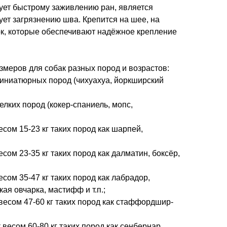
ет быстрому заживлению ран, является
ет загрязнению шва. Крепится на шее, на
ок, которые обеспечивают надёжное крепление
меров для собак разных пород и возрастов:
 миниатюрных пород (чихуахуа, йоркширский
мелких пород (кокер-спаниель, мопс,
есом 15-23 кг таких пород как шарпей,
есом 23-35 кг таких пород как далматин, боксёр,
есом 35-47 кг таких пород как лабрадор,
ая овчарка, мастифф и т.п.;
к весом 47-60 кг таких пород как стаффордшир-
к весом 60-80 кг таких пород как сенбернар,