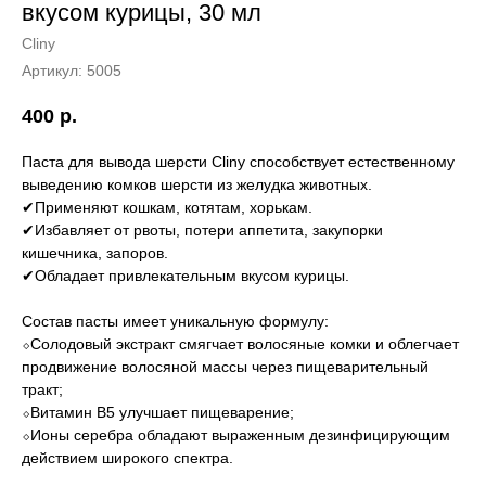
вкусом курицы, 30 мл
Cliny
Артикул:
5005
400
р.
Паста для вывода шерсти Cliny способствует естественному
выведению комков шерсти из желудка животных.
✔Применяют кошкам, котятам, хорькам.
✔Избавляет от рвоты, потери аппетита, закупорки
кишечника, запоров.
✔Обладает привлекательным вкусом курицы.
Состав пасты имеет уникальную формулу:
⬦Солодовый экстракт смягчает волосяные комки и облегчает
продвижение волосяной массы через пищеварительный
тракт;
⬦Витамин B5 улучшает пищеварение;
⬦Ионы серебра обладают выраженным дезинфицирующим
действием широкого спектра.