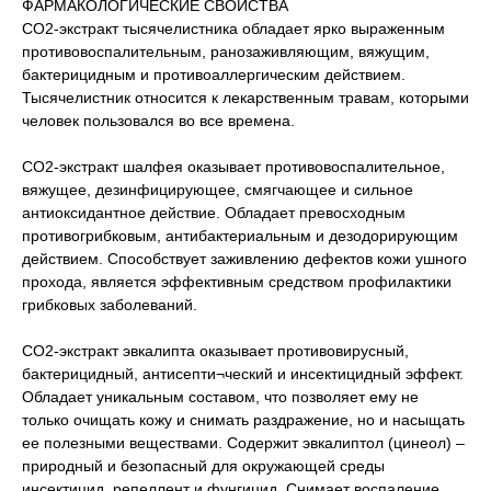
ФАРМАКОЛОГИЧЕСКИЕ СВОЙСТВА
СО2-экстракт тысячелистника обладает ярко выраженным
противовоспалительным, ранозаживляющим, вяжущим,
бактерицидным и противоаллергическим действием.
Тысячелистник относится к лекарственным травам, которыми
человек пользовался во все времена.
СО2-экстракт шалфея оказывает противовоспалительное,
вяжущее, дезинфицирующее, смягчающее и сильное
антиоксидантное действие. Обладает превосходным
противогрибковым, антибактериальным и дезодорирующим
действием. Способствует заживлению дефектов кожи ушного
прохода, является эффективным средством профилактики
грибковых заболеваний.
СО2-экстракт эвкалипта оказывает противовирусный,
бактерицидный, антисепти¬ческий и инсектицидный эффект.
Обладает уникальным составом, что позволяет ему не
только очищать кожу и снимать раздражение, но и насыщать
ее полезными веществами. Содержит эвкалиптол (цинеол) –
природный и безопасный для окружающей среды
инсектицид, репеллент и фунгицид. Снимает воспаление