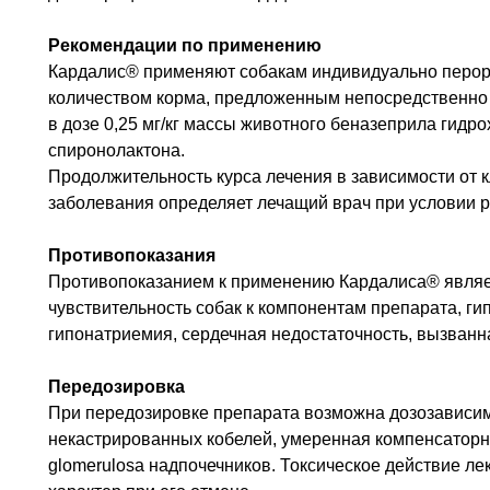
Рекомендации по применению
Кардалис® применяют собакам индивидуально перор
количеством корма, предложенным непосредственно 
в дозе 0,25 мг/кг массы животного беназеприла гидро
спиронолактона.
Продолжительность курса лечения в зависимости от к
заболевания определяет лечащий врач при условии р
Противопоказания
Противопоказанием к применению Кардалиса® явля
чувствительность собак к компонентам препарата, г
гипонатриемия, сердечная недостаточность, вызванн
Передозировка
При передозировке препарата возможна дозозависим
некастрированных кобелей, умеренная компенсаторн
glomerulosa надпочечников. Токсическое действие л