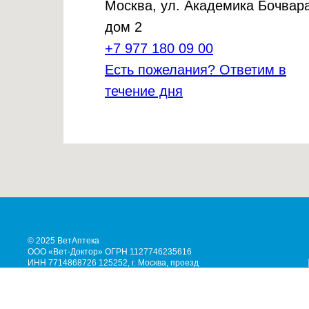
Москва, ул. Академика Бочвара
дом 2
+7 977 180 09 00
Есть пожелания? Ответим в
течение дня
© 2025 ВетАптека
ООО «Вет-Доктор» ОГРН 1127746235616
ИНН 7714868726 125252, г. Москва, проезд
Берёзовой Рощи, д.4