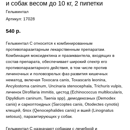
и собак весом до 10 кг, 2 пипетки
Гельминтал
Артикул:
17028
540
р.
Гельминтал С относится к комбинированным
противопаразитарным лекарственным препаратам.
Комбинация моксидектина и празиквантела, входящих в
состав препарата, обеспечивает широкий спектр его
противопаразитарного действия, в том числе против
личиночных и половозрелых фаз развития кишечных
нематод, включая Toxocara canis, Toxascaris leonina,
Ancylostoma caninum, Uncinaria stenocephala, Trichuris vulpis,
личинок Dirofilaria immitis, цестод (Echinococcus multilocularis,
Dipylidium caninum, Taenia spp), демодекозных (Demodex
canis) и саркоптоидных (Sarcoptes canis, Otodectes cynotis)
клещей, блох (Qenocephalides canis) и вшей (Linognatus
setosus), паразитирующих у собак.
Гельминтал С назначают собакам с лечебной и