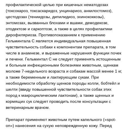
профилактической целью при кишечных нематодозах
(токсокароз, токсаскаридоз, унцинариоз, анкилостомоз),
цестодозах (тениидозы, дипилидиоз, эхинококкозы),
энтомозах, вызванных блохами и вшами, демодекозе,
отодектозе и саркоптозе, а также в целях профилактики
дирофиляриоза. Противопоказанием к применению
Гельминтала С является индивидуальная повышенная
чувствительность собаки к компонентам препарата, в том
числе в анамнезе, и выраженные нарушения функции почек
и печени. Гельминтал С не следует применять истощенным
и больным инфекционными болезнями животным, щенкам
моложе 7-недельного возраста и собакам массой менее 1 кг,
а также беременным и лактирующим сукам. При
необходимости обработку щенков породы колли, бобтейл и
шелти (ввиду повышенной чувствительности собак этих
пород к макроциклическим лактонам), а также щенных и
кормящих сук следует проводить после консультации с
ветеринарным врачом.
Препарат применяют животным путем капельного («spot-
on») нанесения на сухую неповрежденную кожу. Перед