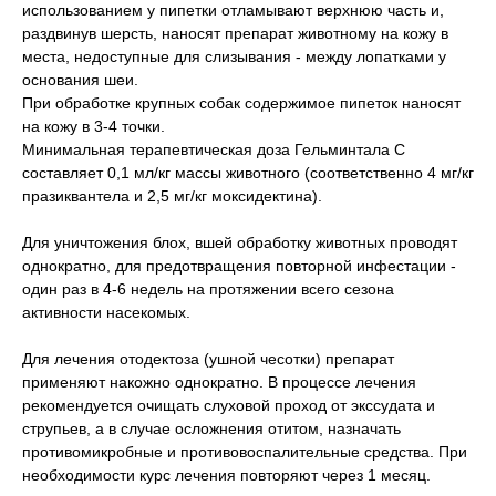
использованием у пипетки отламывают верхнюю часть и,
раздвинув шерсть, наносят препарат животному на кожу в
места, недоступные для слизывания - между лопатками у
основания шеи.
При обработке крупных собак содержимое пипеток наносят
на кожу в 3-4 точки.
Минимальная терапевтическая доза Гельминтала С
составляет 0,1 мл/кг массы животного (соответственно 4 мг/кг
празиквантела и 2,5 мг/кг моксидектина).
Для уничтожения блох, вшей обработку животных проводят
однократно, для предотвращения повторной инфестации -
один раз в 4-6 недель на протяжении всего сезона
активности насекомых.
Для лечения отодектоза (ушной чесотки) препарат
применяют накожно однократно. В процессе лечения
рекомендуется очищать слуховой проход от экссудата и
струпьев, а в случае осложнения отитом, назначать
противомикробные и противовоспалительные средства. При
необходимости курс лечения повторяют через 1 месяц.