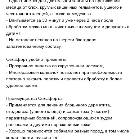
- Одна пипетка для длительной защиты на протяжении
месяца от блох, круглых кишечных гельминтов, ушного и
чесоточного клещей, а также демодекоза.
- Впитывается за 30 минут и уже через 2 часа после
обработки можно мыть животных с шампунем и допускать к
детям!
- Не оставляет следов на шерсти благодаря
запатентованному составу.
Селафорт удобно применять:
- Прозрачная пипетка со скругленным носиком,
- Многоразовый колпачок позволяет при необходимости
повторно закрыть пипетку и провести обработку в более
удобное время.
Преимущества Селафорта:
- Применяется для лечения блошиного дерматита,
отодектоза (ушного клеща) и саркоптоза (чесотки) —
паразитарных болезней, сопровождающихся зудом,
расчесами и другими поражениями кожи,
- Хорошо переносится собаками разных пород, в том числе
колли, шелти, аусси и т.д.