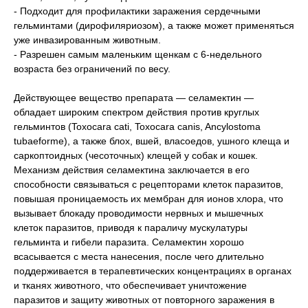
- Подходит для профилактики заражения сердечными
гельминтами (дирофиляриозом), а также может применяться
уже инвазированным животным.
- Разрешен самым маленьким щенкам с 6-недельного
возраста без ограничений по весу.
Действующее вещество препарата — селамектин —
обладает широким спектром действия против круглых
гельминтов (Toxocara cati, Toxocara canis, Ancylostoma
tubaeforme), а также блох, вшей, власоедов, ушного клеща и
саркоптоидных (чесоточных) клещей у собак и кошек.
Механизм действия селамектина заключается в его
способности связываться с рецепторами клеток паразитов,
повышая проницаемость их мембран для ионов хлора, что
вызывает блокаду проводимости нервных и мышечных
клеток паразитов, приводя к параличу мускулатуры
гельминта и гибели паразита. Селамектин хорошо
всасывается с места нанесения, после чего длительно
поддерживается в терапевтических концентрациях в органах
и тканях животного, что обеспечивает уничтожение
паразитов и защиту животных от повторного заражения в